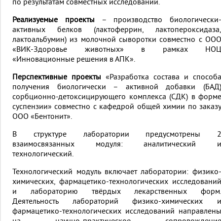
по результатам совместных исследований.
Реализуемые проекты
– производство биологически
активных белков (лактоферрин, лактопероксидаза
лактоальбумин) из молочной сыворотки совместно с ОО
«ВИК-Здоровье животных» в рамках НО
«Инновационные решения в АПК».
Перспективные проекты
«Разработка состава и способ
получения биологически – активной добавки (БАД
сорбционно-детоксицирующего комплекса (СДК) в форм
суспензии» совместно с кафедрой общей химии по заказ
ООО «Бентонит».
В структуре лаборатории предусмотрены 
взаимосвязанных модуля: аналитический 
технологический.
Технологический модуль включает лаборатории: физико
химических, фармацетико-технологических исследовани
и лабораторию твёрдых лекарственных форм
Деятельность лабораторий физико-химических 
фармацетико-технологических исследований направлен
на научно-практическое сопровождени