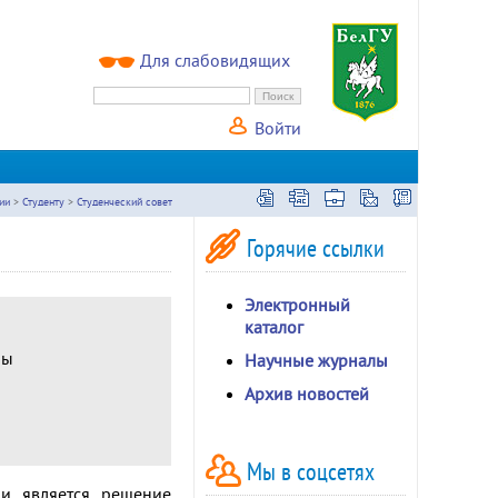
Для слабовидящих
Войти
ии
>
Студенту
>
Студенческий совет
Горячие ссылки
Электронный
каталог
ры
Научные журналы
Архив новостей
Мы в соцсетях
ии является решение