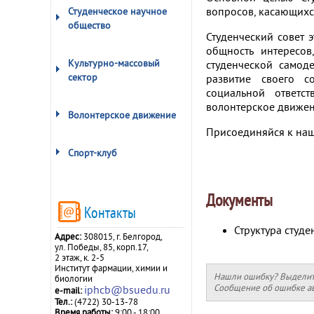
вопросов, касающихся
Студенческое научное
общество
Студенческий совет 
общность интересо
Культурно-массовый
студенческой самод
сектор
развитие своего с
социальной ответст
волонтерское движен
Волонтерское движение
Присоединяйся к наш
Спорт-клуб
Документы
Контакты
Структура студе
Адрес:
308015, г. Белгород,
ул. Победы, 85, корп.17,
2 этаж, к. 2-5
Институт фармации, химии и
Нашли ошибку? Выделите 
биологии
Сообщение об ошибке ав
iphcb@bsuedu.ru
e-mail:
Тел.:
(4722) 30-13-78
Время работы:
9:00 - 18:00