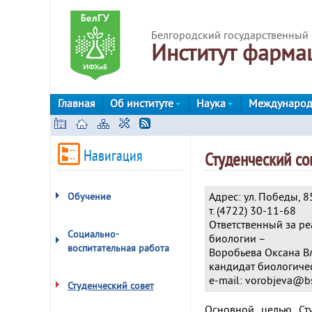
Белгородский государственный 
Институт фарма
Главная
Об институте
Наука
Международ
Навигация
Студенческий со
Адрес: ул. Победы, 85
Обучение
т. (4722) 30-11-68
Ответственный за р
Социально-
биологии –
воспитательная работа
Воробьева Оксана 
кандидат биологичес
e-mail: vorobjeva@b
Студенческий совет
Основной целью Сту