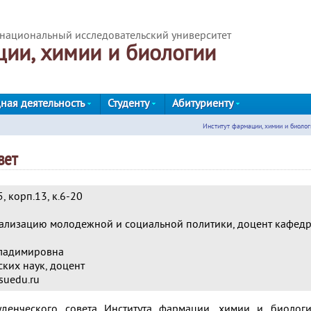
национальный исследовательский университет
ции, химии и биологии
ная деятельность
Студенту
Абитуриенту
Институт фармации, химии и биолог
вет
, корп.13, к.6-20
еализацию молодежной и социальной политики, доцент кафед
Владимировна
ких наук, доцент
suedu.ru
денческого совета Института фармации, химии и биолог