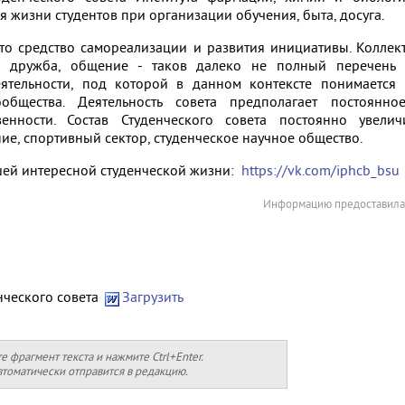
 жизни студентов при организации обучения, быта, досуга.
это средство самореализации и развития инициативы. Коллект
в, дружба, общение - таков далеко не полный перечень 
еятельности, под которой в данном контексте понимается
ообщества. Деятельность совета предполагает постоянн
венности. Состав Студенческого совета постоянно увеличи
ие, спортивный сектор, студенческое научное общество.
ей интересной студенческой жизни:
https://vk.com/iphcb_bsu
Информацию предоставила 
нческого совета
Загрузить
фрагмент текста и нажмите Ctrl+Enter.
томатически отправится в редакцию.