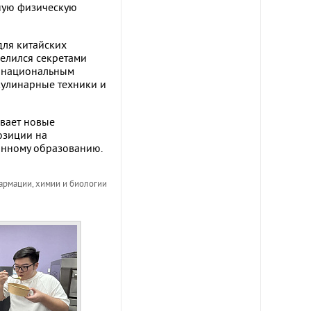
чную физическую
ля китайских
делился секретами
с национальным
кулинарные техники и
вает новые
озиции на
анному образованию.
рмации, химии и биологии