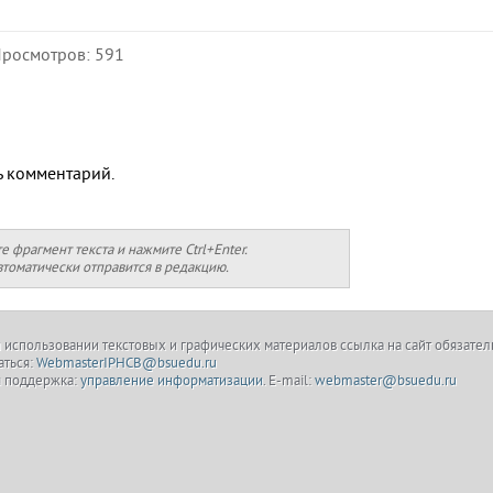
Просмотров: 591
ь комментарий.
фрагмент текста и нажмите Ctrl+Enter.
томатически отправится в редакцию.
и использовании текстовых и графических материалов ссылка на сайт обязател
ться:
WebmasterIPHCB@bsuedu.ru
я поддержка:
управление информатизации
. E-mail:
webmaster@bsuedu.ru