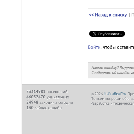
<< Назад к списку
| 
Войти
, чтобы оставит
Нашли ошибку? Выделите 
Сообщение об ошибке ав
73314981
посещений
© 2026
НИУ «БелГУ»
. Пр
46052470
уникальных
По всем вопросам обраща
24948
заходили сегодня
Разработка и техническа
130
сейчас онлайн