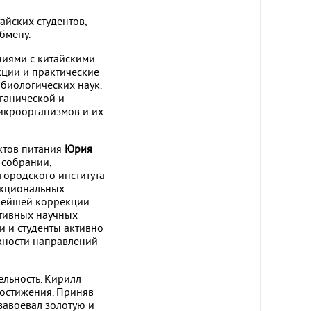
айских студентов,
бмену.
ниями с китайскими
кции и практические
биологических наук.
ганической и
микроорганизмов и их
ктов питания
Юрия
собрании,
городского института
нкциональных
ьнейшей коррекции
ктивных научных
и и студенты активно
ажности направлений
ельность. Кирилл
достижения. Приняв
завоевал золотую и