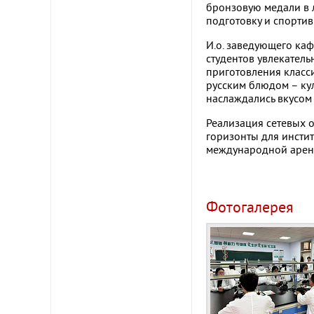
бронзовую медали в 
подготовку и спортив
И.о. заведующего ка
студентов увлекатель
приготовления класс
русским блюдом – ку
наслаждались вкусом
Реализация сетевых 
горизонты для инсти
международной арене
Фотогалерея