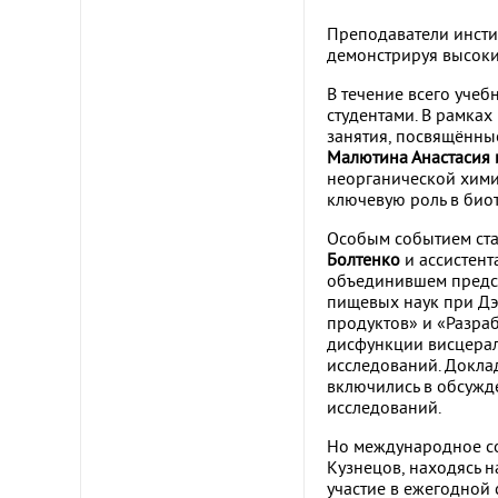
Преподаватели инсти
демонстрируя высоки
В течение всего уче
студентами. В рамка
занятия, посвящённы
Малютина Анастасия 
неорганической хими
ключевую роль в био
Особым событием ста
Болтенко
и ассистен
объединившем предст
пищевых наук при Дэ
продуктов» и «Разра
дисфункции висцерал
исследований. Докла
включились в обсужд
исследований.
Но международное сот
Кузнецов, находясь 
участие в ежегодной 