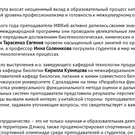
тута вносят неоценимый вклад в образовательный процесс кит
й уровень профессионализма и готовность к межкультурному о
бного года преподаватели ИФХиБ активно делились своими зна
х международной программы они проводили увлекательные ле
е передовым достижениям биотехнологических, химических и 
и Тарасенко Евгения
провели насыщенный цикл занятий по ор
и, а профессор
Инна Соляникова
погрузила студентов в мир 
технологических процессах.
ло выступления и.о. заведующего кафедрой технологии проду
та кафедры биологии
Кирилла Кузнецова
на межкафедральном 
авителей кафедр биологии, питания и химии совместного Бел
чжоуском университете. С докладами на темы «Разработка фу
ботка универсального функционального метода оценки и дал
ьных систем» преподаватели представили результаты перспе
ды вызвали живой интерес у китайской стороны: преподавател
ение, задавали уточняющие вопросы, что свидетельствует о в
рудничество – это не только научная и образовательная деят
на территории Дэчжоу, также продемонстрировал спортивные 
спортивной олимпиаде среди преподавателей и студентов, он 