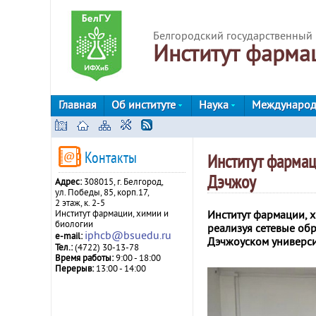
Белгородский государственный 
Институт фарма
Главная
Об институте
Наука
Международ
Контакты
Институт фармац
Дэчжоу
Адрес:
308015, г. Белгород,
ул. Победы, 85, корп.17,
2 этаж, к. 2-5
Институт фармации, 
Институт фармации, химии и
биологии
реализуя сетевые об
iphcb@bsuedu.ru
e-mail:
Дэчжоуском университ
Тел.:
(4722) 30-13-78
Время работы:
9:00 - 18:00
Перерыв:
13:00 - 14:00