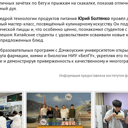
личных зачётах по бегу и прыжкам на скакалке, показав отли
ный дух.
федрой технологии продуктов питания
Юрий Болтенко
провёл д
ный мастер-класс, посвящённый кулинарному искусству. Он по
ической пиццы и, что особенно ценно, познакомил студентов 
лешом. Китайские студенты с удовольствием осваивали новые 
 предложенных блюд.
образовательных программ с Дэчжоуским университетом откры
тута фармации, химии и биологии НИУ «БелГУ», укрепляя его п
 и демонстрируя приверженность к качественному и многогр
Информация предоставлена институтом фа