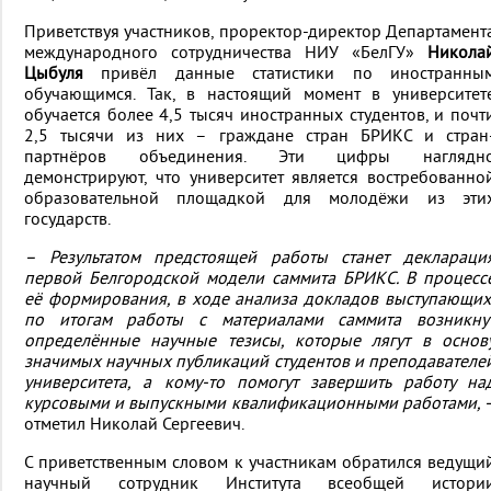
Приветствуя участников, проректор-директор Департамент
международного сотрудничества НИУ «БелГУ»
Никола
Цыбуля
привёл данные статистики по иностранны
обучающимся. Так, в настоящий момент в университет
обучается более 4,5 тысяч иностранных студентов, и почт
2,5 тысячи из них – граждане стран БРИКС и стран
партнёров объединения. Эти цифры наглядн
демонстрируют, что университет является востребованно
образовательной площадкой для молодёжи из эти
государств.
– Результатом предстоящей работы станет деклараци
первой Белгородской модели саммита БРИКС. В процесс
её формирования, в ходе анализа докладов выступающих
по итогам работы с материалами саммита возникну
определённые научные тезисы, которые лягут в основ
значимых научных публикаций студентов и преподавателе
университета, а кому-то помогут завершить работу на
курсовыми и выпускными квалификационными работами, 
отметил Николай Сергеевич.
С приветственным словом к участникам обратился ведущи
научный сотрудник Института всеобщей истори