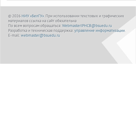
© 2026
НИУ «БелГУ»
. При использовании текстовых и графических
материалов ссылка на сайт обязательна
По всем вопросам обращаться:
WebmasterIPHCB@bsuedu.ru
Разработка и техническая поддержка:
управление информатизации
.
E-mail:
webmaster@bsuedu.ru